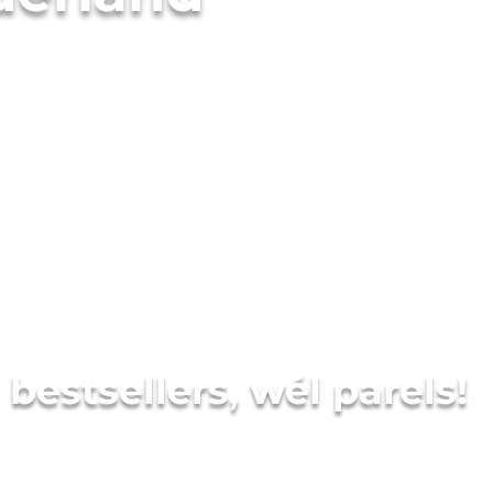
bestsellers, wél parels!