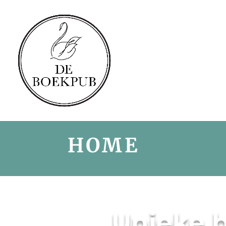
HOME
Unieke
b